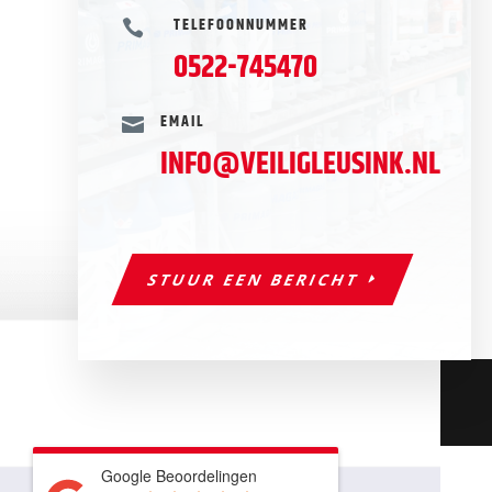
TELEFOONNUMMER

0522-745470
EMAIL

INFO@VEILIGLEUSINK.NL
STUUR EEN BERICHT
Sitemap
© 2026
Safety Service Leusink
| Deze website is
ontwikkeld door
B&S Media Internetmarketing
Google Beoordelingen