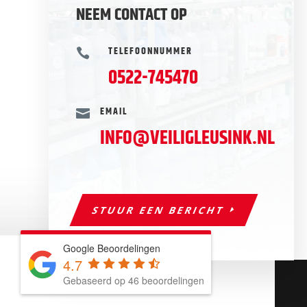
NEEM CONTACT OP
TELEFOONNUMMER

0522-745470
EMAIL

INFO@VEILIGLEUSINK.NL
STUUR EEN BERICHT
Google Beoordelingen
4.7
Sitemap
Gebaseerd op 46 beoordelingen
© 2026
Safety Service Leusink
| Deze website is
ontwikkeld door
B&S Media Internetmarketing