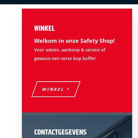
WINKEL
Welkom in onze Safety Shop!
Voor advies, aankoop & service of
gewoon een verse kop koffie!
WINKEL
CONTACTGEGEVENS