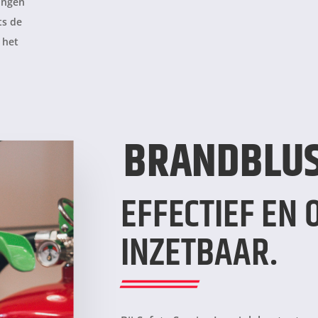
tingen
ts de
 het
BRANDBLU
EFFECTIEF EN
INZETBAAR.