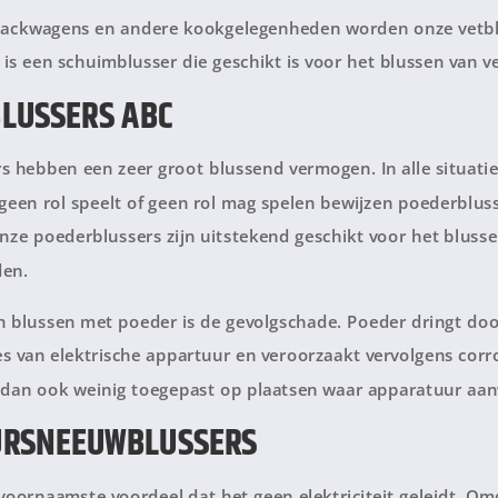
snackwagens en andere kookgelegenheden worden onze vetb
 is een schuimblusser die geschikt is voor het blussen van 
LUSSERS ABC
s hebben een zeer groot blussend vermogen. In alle situati
geen rol speelt of geen rol mag spelen bewijzen poederblus
 Onze poederblussers zijn uitstekend geschikt voor het bluss
den.
n blussen met poeder is de gevolgschade. Poeder dringt doo
jes van elektrische appartuur en veroorzaakt vervolgens cor
dan ook weinig toegepast op plaatsen waar apparatuur aanw
URSNEEUWBLUSSERS
 voornaamste voordeel dat het geen elektriciteit geleidt. Om