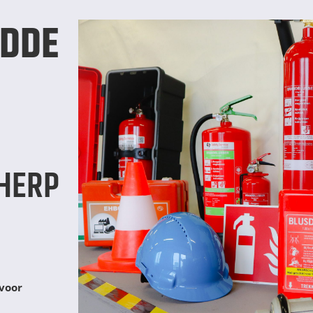
DDE
HERP
 voor