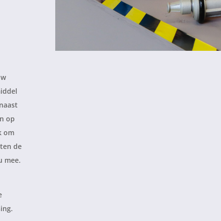
uw
iddel
rnaast
en op
jk om
sten de
u mee.
e
ing.