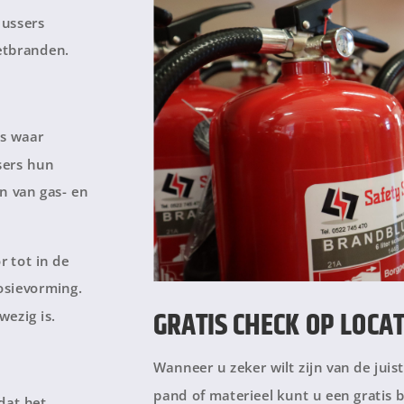
lussers
vetbranden.
es waar
sers hun
en van gas- en
r tot in de
rosievorming.
GRATIS CHECK OP LOCAT
ezig is.
Wanneer u zeker wilt zijn van de juis
pand of materieel kunt u een gratis 
dat het