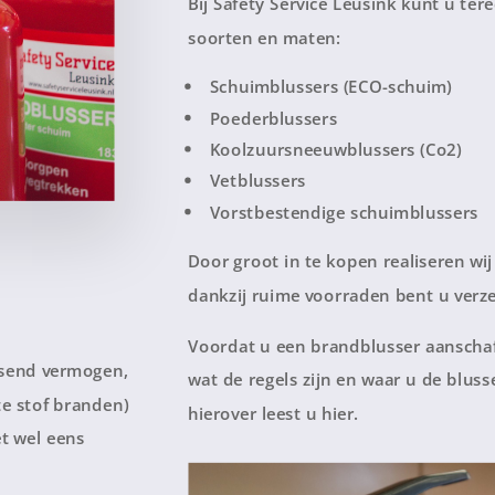
Bij Safety Service Leusink kunt u ter
soorten en maten:
Schuimblussers (ECO-schuim)
Poederblussers
Koolzuursneeuwblussers (Co2)
Vetblussers
Vorstbestendige schuimblussers
Door groot in te kopen realiseren wi
dankzij ruime voorraden bent u verze
Voordat u een brandblusser aanschaf
ssend vermogen,
wat de regels zijn en waar u de blus
e stof branden)
hierover leest u hier.
et wel eens