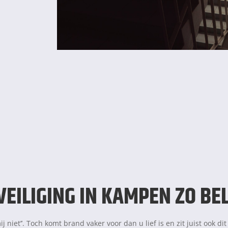
ILIGING IN KAMPEN ZO BEL
 niet’’. Toch komt brand vaker voor dan u lief is en zit juist ook di