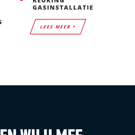
KEURING
GASINSTALLATIE
G
LEES MEER