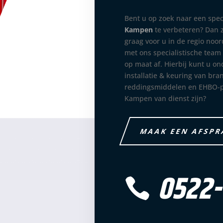
Bent u op zoek naar een spe
Kampen
te verbeteren? Dan z
graag voor u in de regio no
met ons specialistische team
op maat af. Hierbij kunt u o
installatie & keuring van br
reddingsmiddelen en EHBO-p
Kampen van dienst zijn?
MAAK EEN AFSP
0522-
