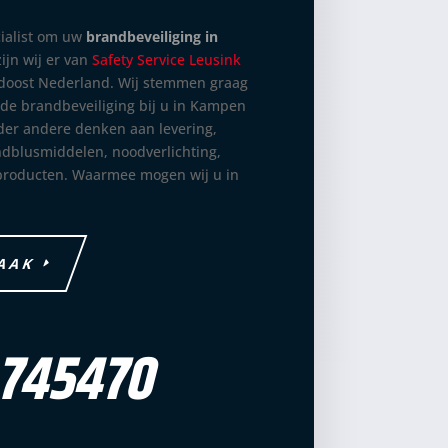
cialist om uw
brandbeveiliging in
ijn wij er van
Safety Service Leusink
ordoost Nederland. Wij stemmen graag
 de brandbeveiliging bij u in Kampen
nder andere denken aan levering,
andblusmiddelen, noodverlichting,
roducten. Waarmee mogen wij u in
RAAK
745470