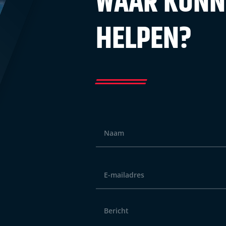
WAAR KUNNE
HELPEN?
Naam
*
E-
mailadres
*
Bericht