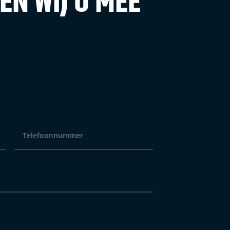
N WIJ U MEE
Telefoonnummer
*