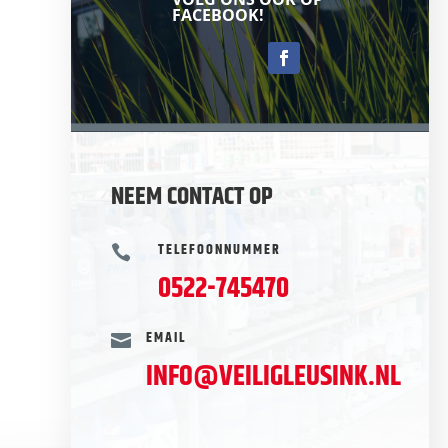
FACEBOOK!
NEEM CONTACT OP
TELEFOONNUMMER

0522-745470
EMAIL

INFO@VEILIGLEUSINK.NL