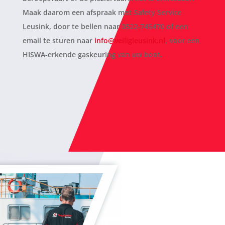
Maak daarom een afspraak met Safety Service
Leusink, door te bellen naar 0522-745470 of een
email te sturen naar
info@veiligleusink.nl
, voor een
HISWA-erkende gaskeuring van uw boot.